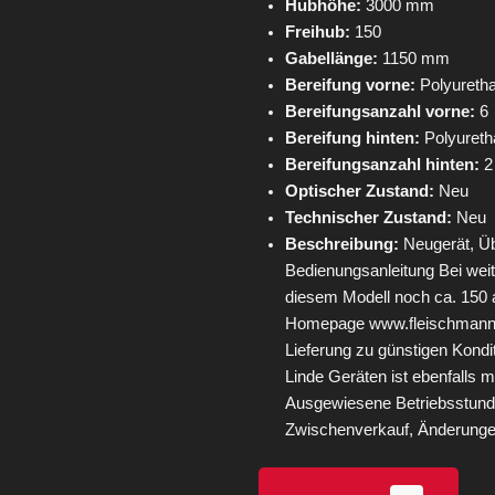
Hubhöhe:
3000 mm
Freihub:
150
Gabellänge:
1150 mm
Bereifung vorne:
Polyureth
Bereifungsanzahl vorne:
6
Bereifung hinten:
Polyureth
Bereifungsanzahl hinten:
2
Optischer Zustand:
Neu
Technischer Zustand:
Neu
Beschreibung:
Neugerät, Üb
Bedienungsanleitung Bei wei
diesem Modell noch ca. 150 
Homepage www.fleischmann-f
Lieferung zu günstigen Kondi
Linde Geräten ist ebenfalls 
Ausgewiesene Betriebsstunde
Zwischenverkauf, Änderungen