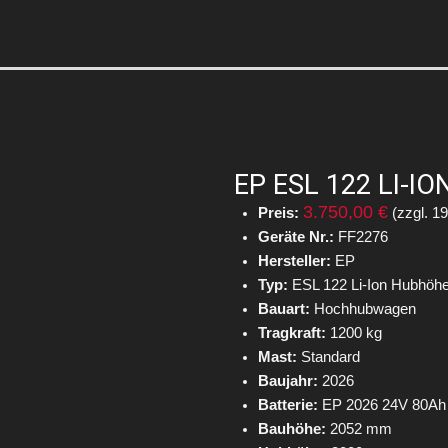
EP ESL 122 LI-
3.750,00 €
Preis:
(zzgl. 1
Geräte Nr.:
FF2276
Hersteller:
EP
Typ:
ESL 122 Li-Ion Hubhö
Bauart:
Hochhubwagen
Tragkraft:
1200 kg
Mast:
Standard
Baujahr:
2026
Batterie:
EP 2026 24V 80Ah
Bauhöhe:
2052 mm